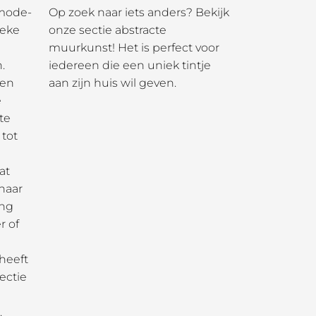
 mode-
Op zoek naar iets anders? Bekijk
ieke
onze sectie abstracte
muurkunst! Het is perfect voor
.
iedereen die een uniek tintje
pen
aan zijn huis wil geven.
e
te
 tot
at
 naar
ing
r of
 heeft
ectie
.