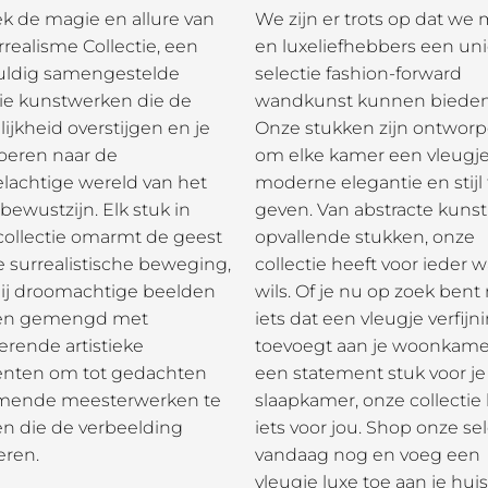
k de magie en allure van
We zijn er trots op dat we
realisme Collectie, een
en luxeliefhebbers een un
uldig samengestelde
selectie fashion-forward
tie kunstwerken die de
wandkunst kunnen bieden
ijkheid overstijgen en je
Onze stukken zijn ontwor
eren naar de
om elke kamer een vleugj
elachtige wereld van het
moderne elegantie en stijl 
ewustzijn. Elk stuk in
geven. Van abstracte kunst
collectie omarmt de geest
opvallende stukken, onze
e surrealistische beweging,
collectie heeft voor ieder w
ij droomachtige beelden
wils. Of je nu op zoek bent
en gemengd met
iets dat een vleugje verfijn
erende artistieke
toevoegt aan je woonkame
nten om tot gedachten
een statement stuk voor je
ende meesterwerken te
slaapkamer, onze collectie
en die de verbeelding
iets voor jou. Shop onze sel
eren.
vandaag nog en voeg een
vleugje luxe toe aan je huis