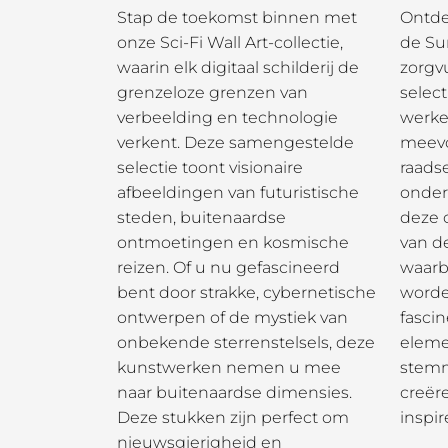
Stap de toekomst binnen met
Ontde
onze Sci-Fi Wall Art-collectie,
de Sur
waarin elk digitaal schilderij de
zorgv
grenzeloze grenzen van
selec
verbeelding en technologie
werkel
verkent. Deze samengestelde
meevo
selectie toont visionaire
raads
afbeeldingen van futuristische
onderb
steden, buitenaardse
deze 
ontmoetingen en kosmische
van d
reizen. Of u nu gefascineerd
waarb
bent door strakke, cybernetische
word
ontwerpen of de mystiek van
fascin
onbekende sterrenstelsels, deze
eleme
kunstwerken nemen u mee
stemm
naar buitenaardse dimensies.
creër
Deze stukken zijn perfect om
inspir
nieuwsgierigheid en