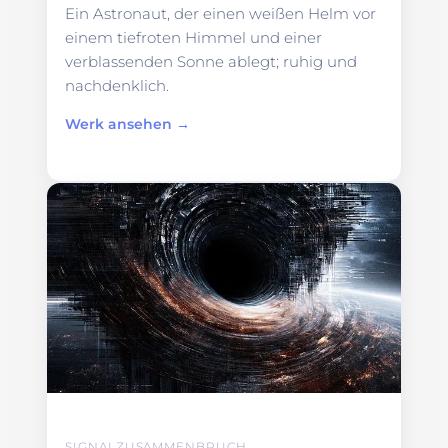
Ein Astronaut, der einen weißen Helm vor
einem tiefroten Himmel und einer
verblassenden Sonne ablegt; ruhig und
nachdenklich.
Werk ansehen →
SIGNALZUSAMMENBRUCH