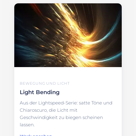
BEWEGUNG UND LICHT
Light Bending
Aus der Lightspeed-Serie: satte Töne und
Chiaroscuro, die Licht mit
Geschwindigkeit zu biegen scheinen
lassen.