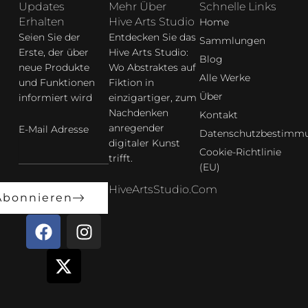
Updates
Mehr Über
Schnelle Links
Erhalten
Hive Arts Studio
Home
Seien Sie der
Entdecken Sie das
Sammlungen
Erste, der über
Hive Arts Studio:
Blog
neue Produkte
Wo Abstraktes auf
Alle Werke
und Funktionen
Fiktion in
Über
informiert wird
einzigartiger, zum
Nachdenken
Kontakt
anregender
E-Mail Adresse
Datenschutzbestimm
digitaler Kunst
Cookie-Richtlinie
trifft.
(EU)
HiveArtsStudio.com
Abonnieren
F
X
I
a
-
n
c
t
s
e
w
t
b
i
a