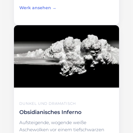
Werk ansehen →
DUNKEL UND DRAMATISCH
Obsidianisches Inferno
Aufsteigende, wogende weiße
Aschewolken vor einem tiefschwarzen