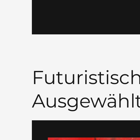
Futuristisc
Ausgewähl