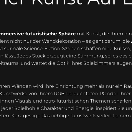
mmersive futuristische Sphäre
mit Kunst, die Ihren in
ient nicht nur der Wanddekoration – es geht darum, die
surreale Science-Fiction-Szenen schaffen eine Kulisse, d
en lässt. Jedes Stück erzeugt eine Stimmung, sei es das
eltraums, und wertet die Optik Ihres Spielzimmers aug
hren Wänden wird Ihre Einrichtung mehr als nur ein Raum
er Kunstwerke von Ihrem RGB-beleuchteten PC oder Ihrer 
ühnen Visuals und retro-futuristischen Themen schaffe
ht jeder Spielhöhle Charakter und Energie, inspiriert Sie
ten. Kurz gesagt: Das richtige Kunstwerk verleiht eine