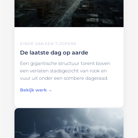
EINDE VAN EEN TIJDPERK
De laatste dag op aarde
Een gigantische structuur torent boven
een verlaten stadsgezicht van rook en
vuur uit onder een sombere dageraad.
Bekijk werk →