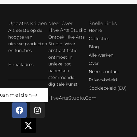
Updates Krijgen
Meer Over
Snelle Links
Hive Arts Studio
Als eerste op de
Home
hoogte van
Ontdek Hive Arts
Collecties
nieuwe producten
Studio: Waar
Blog
en functies
abstract fictie
Alle werken
ontmoet in
Over
unieke, tot
E-mailadres
nadenken
Neem contact
stemmende
Privacybeleid
digitale kunst.
Cookiebeleid (EU)
Aanmelden
HiveArtsStudio.com
F
X
I
a
-
n
c
t
s
e
w
t
b
i
a