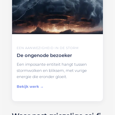
EEN AANWEZIGHEID IN DE STORM
De ongenode bezoeker
Een imposante entiteit hangt tussen
stormwolken en bliksem, met vurige
energie die eronder gloeit.
Bekijk werk →