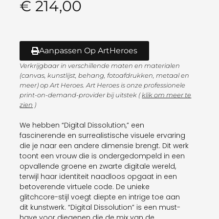
€
214,00
Aanpassen Op ArtHeroes
Verkrijgbaar in verschillende maten en materialen
(canvas, kunstlijst, behang, fotoafdrukken, metaal en
meer) op Art Heroes. Art Heroes is onze professionele
print-on-demand-provider bij uitstek (
klik om meer te
zien
)
We hebben “Digital Dissolution,” een
fascinerende en surrealistische visuele ervaring
die je naar een andere dimensie brengt. Dit werk
toont een vrouw die is ondergedompeld in een
opvallende groene en zwarte digitale wereld,
terwijl haar identiteit naadloos opgaat in een
betoverende virtuele code. De unieke
glitchcore-stijl voegt diepte en intrige toe aan
dit kunstwerk. “Digital Dissolution” is een must-
have voor diegenen die de mix van de