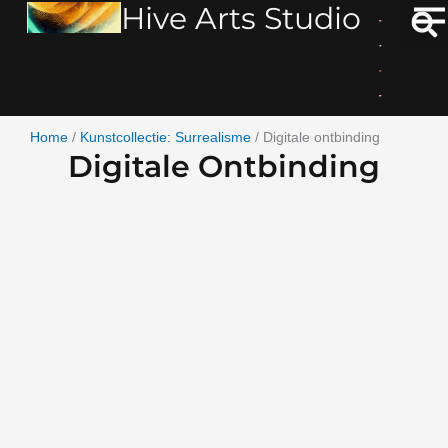
Hive Arts Studio
Ga
naar
de
inhoud
Home
/
Kunstcollectie: Surrealisme
/ Digitale ontbinding
Digitale Ontbinding