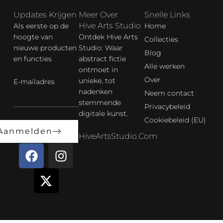
Updates Krijgen
Meer Over
Snelle Links
Hive Arts Studio
Als eerste op de
Home
hoogte van
Ontdek Hive Arts
Collecties
nieuwe producten
Studio: Waar
Blog
en functies
abstract fictie
Alle werken
ontmoet in
Over
unieke, tot
E-mailadres
nadenken
Neem contact
stemmende
Privacybeleid
digitale kunst.
Cookiebeleid (EU)
Aanmelden
HiveArtsStudio.com
F
X
I
a
-
n
c
t
s
e
w
t
b
i
a
o
t
g