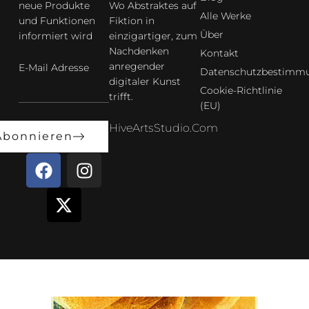
neue Produkte
Wo Abstraktes auf
Alle Werke
und Funktionen
Fiktion in
Über
informiert wird
einzigartiger, zum
Nachdenken
Kontakt
anregender
E-Mail Adresse
Datenschutzbestimm
digitaler Kunst
Cookie-Richtlinie
trifft.
(EU)
HiveArtsStudio.com
Abonnieren
F
X
I
a
-
n
c
t
s
e
w
t
b
i
a
o
t
g
o
t
r
k
e
a
r
m