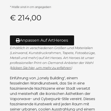
* Maße sind in cm angegeben
€
214,00
Anpassen Auf ArtHeroes
Erhältlich in verschiedenen Größen und Materialien
(Leinwand, Kunstdruckrahmen, Tapete, Fotoabzüge,
Metall und mehr) auf Art Heroes. Art Heroes ist unser
professioneller Print-on-Demand-Anbieter der Wahl
(
klicken Sie hier, um mehr zu erfahren
)
Einführung von „Lonely Building“, einem
fesselnden Wandkunstwerk, das Sie in eine
faszinierende Nachtszene einer Stadt versetzt
und meisterhaft die ikonischen Ästhetiken der
Vaporwave- und Cyberpunk-Stile vereint. Dieses
faszinierende Kunstwerk wird jeden Raum mit
seiner urbanen, coolen Ausstrahlung und einem