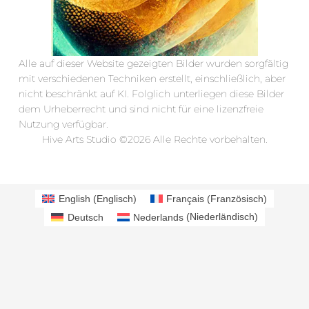
Alle auf dieser Website gezeigten Bilder wurden sorgfältig
mit verschiedenen Techniken erstellt, einschließlich, aber
nicht beschränkt auf KI. Folglich unterliegen diese Bilder
dem Urheberrecht und sind nicht für eine lizenzfreie
Nutzung verfügbar.
Hive Arts Studio ©2026 Alle Rechte vorbehalten.
English
(
Englisch
)
Français
(
Französisch
)
Deutsch
Nederlands
(
Niederländisch
)