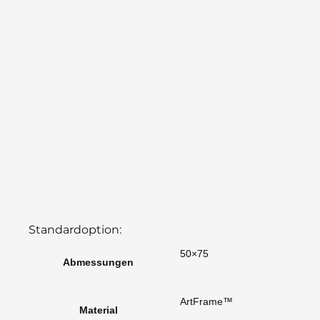
Standardoption:
50×75
Abmessungen
ArtFrame™
Material