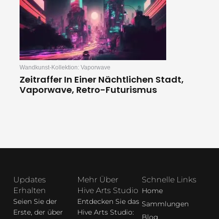
Wandkunst-Kollektion: Vaporwave
Zeitraffer In Einer Nächtlichen Stadt,
Vaporwave, Retro-Futurismus
Updates
Mehr Über
Schnelle Links
Erhalten
Hive Arts Studio
Home
Seien Sie der
Entdecken Sie das
Sammlungen
Erste, der über
Hive Arts Studio:
Blog